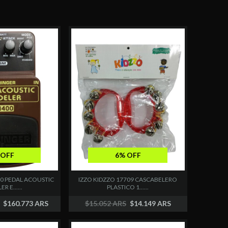
6% OFF
 OFF
IZZO KIDZZO 17709 CASCABELERO
0 PEDAL ACOUSTIC
PLASTICO 1......
 E......
$15.052 ARS
$14.149 ARS
$160.773 ARS