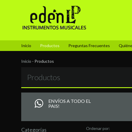
Inicio
Productos
Preguntas Frecuentes
Quién
Inicio
-
Productos
Productos
ENVÍOS A TODO EL
PAIS!
Ordenar por:
Categorías