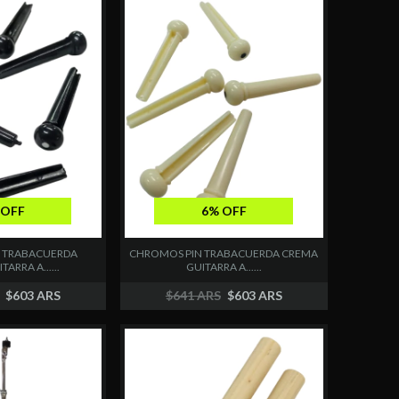
6% OFF
 OFF
CHROMOS PIN TRABACUERDA CREMA
 TRABACUERDA
GUITARRA A......
ARRA A......
$641 ARS
$603 ARS
$603 ARS