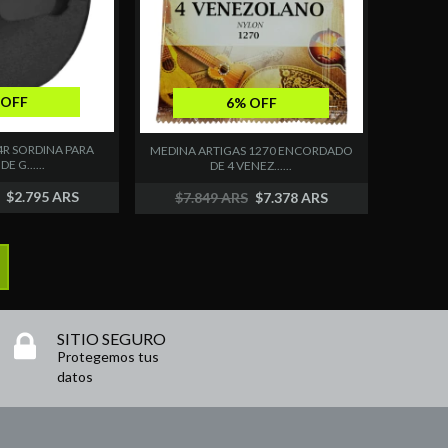
 OFF
6% OFF
4R SORDINA PARA
MEDINA ARTIGAS 1270 ENCORDADO
E G......
DE 4 VENEZ......
$2.795 ARS
$7.849 ARS
$7.378 ARS
SITIO SEGURO
Protegemos tus
datos