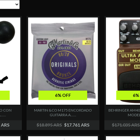
6% OFF
6%
ZO CON
MARTIN &CO M175 ENCORDADO
BEHRINGER AM40
....
GUITARRA A......
MODELER
7 ARS
$18.895 ARS
$17.761 ARS
$171.035 ARS