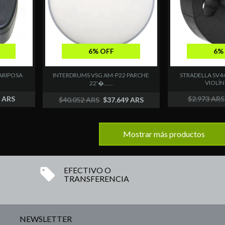
6% OFF
6%
ARIPOSA
INTERDRUMS VSG AM-P22 PARCHE
STRADELLA SV4
VIOLÍN D
22'�......
1 ARS
$2.973 ARS
$40.052 ARS
$37.649 ARS
Mostrar más productos
EFECTIVO O
TRANSFERENCIA
NEWSLETTER