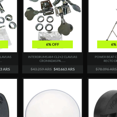
6% OFF
6%
LAVIJAS
INTERDRUMS AM-CL2+2 CLAVIJAS
POWER BEAT C
..
CROMADAS PA......
RECTO DE 
63 ARS
$43.259 ARS
$40.663 ARS
$78.096 ARS