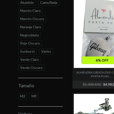
Aluminio
Camuflada
Marrón Claro
Marrón Oscuro
Naranja Claro
Negro/plata
Rojo Oscuro
Sunburst
Varios
Verde Claro
6% OFF
Verde Oscuro
ALMENDRA GIBSON DIJE 
PORTA PUAS......
$5.300 ARS
$4.98
Tamaño
M2
M9