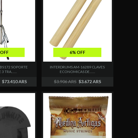
 OFF
6% OFF
BS172 SOPORTE
INTERDRUMS AM-16289 CLAVES
3 TRA......
ECONOMICAS DE......
$73.410 ARS
$3.906 ARS
$3.672 ARS