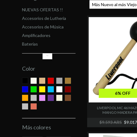
NUEVAS OFERTAS !!
Accesorios de Luthería
Accesorios de Música
Amplificadores
Baterías
Color
6% OFF
LIVERPOOL MC 46 MA
MANGO MADERA PA..
$9.593 ARS
$9.01
Más colores