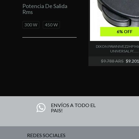
Potencia De Salida
Rms
300 W
450 W
6% OFF
DIXON PAWNIVEZ2HP M
UNIVERSAL P/......
$9.788 ARS
$9.20
ENVÍOS A TODO EL
PAIS!
REDES SOCIALES