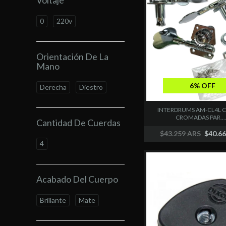
Voltaje
0
220v
Orientación De La
Mano
6% OFF
Derecha
Diestro
INTERDRUMS AM-CL4L C
CROMADAS PAR....
Cantidad De Cuerdas
$43.259 ARS
$40.6
4
Acabado Del Cuerpo
Brillante
Mate