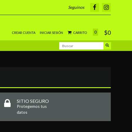
Seguinos
$0
0
CREAR CUENTA
INICIAR SESIÓN
CARRITO
SITIO SEGURO
Protegemos tus
datos