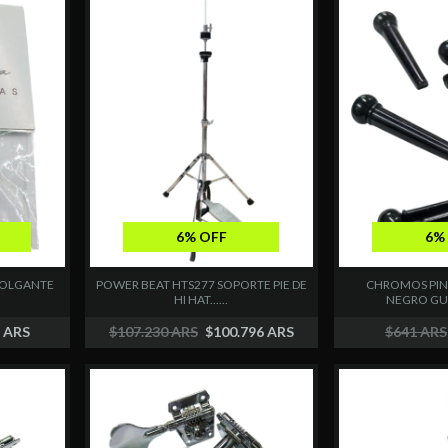
6% OFF
6%
COLGANTE
POWER BEAT HTS277 SOPORTE PIE DE
CHROMOS PIN
HI HAT......
NEGRO GUIT
2 ARS
$107.230 ARS
$100.796 ARS
$641 ARS