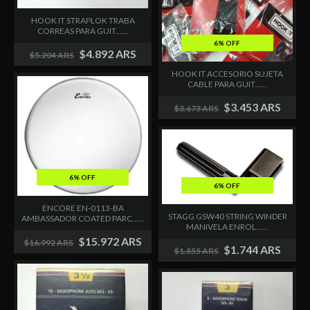
HOOK IT STRAPLOK TRABA
CORREAS PARA GUIT......
6% OFF
$4.892 ARS
$5.204 ARS
HOOK IT ACCESORIO SUJETA
CABLE PARA GUIT......
$3.453 ARS
$3.673 ARS
6% OFF
6% OFF
ENCORE EN-0113-BA
STAGG GSW40 STRING WINDER
AMBASSADOR COATED PARC......
MANIVELA ENROL......
$15.972 ARS
$16.992 ARS
$1.744 ARS
$1.855 ARS