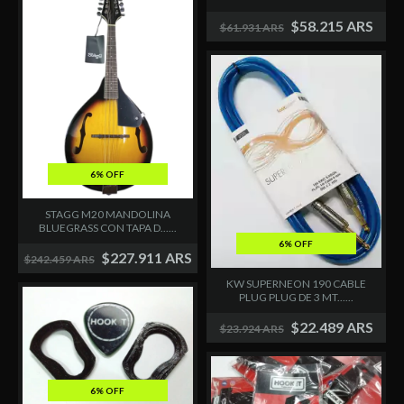
$58.215 ARS
$61.931 ARS
6% OFF
STAGG M20 MANDOLINA
BLUEGRASS CON TAPA D......
6% OFF
$227.911 ARS
$242.459 ARS
KW SUPERNEON 190 CABLE
PLUG PLUG DE 3 MT......
$22.489 ARS
$23.924 ARS
6% OFF