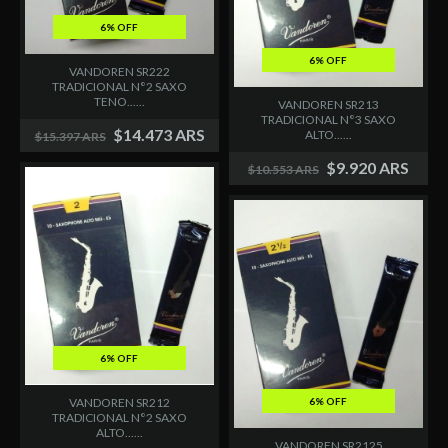
6% OFF
6% OFF
VANDOREN SR222
TRADICIONAL N°2 SAXO
TENO......
VANDOREN SR213
TRADICIONAL N°3 SAXO
$14.473 ARS
ALTO......
$15.397 ARS
$9.920 ARS
$10.553 ARS
6% OFF
VANDOREN SR212
6% OFF
TRADICIONAL N°2 SAXO
ALTO......
VANDOREN SR2125