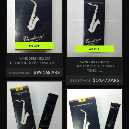
6% OFF
6% OFF
VANDOREN SR2135
VANDOREN SR223
TRADICIONAL N°3.5 SAXO A......
TRADICIONAL N°3 SAXO
TENO......
$99.168 ARS
$105.498 ARS
$14.473 ARS
$15.397 ARS