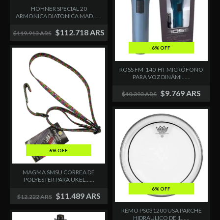
HOHNER SPECIAL 20
ARMONICA DIATONICA MAD......
$112.718 ARS
$119.913 ARS
6% OFF
ROSS FM-140-HT MICRÓFONO
PARA VOZ DINÁMI......
$9.769 ARS
$10.393 ARS
6% OFF
MAGMA SMSU CORREA DE
POLYESTER PARA UKEL......
6% OFF
$11.489 ARS
$12.222 ARS
REMO PS031200 USA PARCHE
HIDRAULICO DE 1......