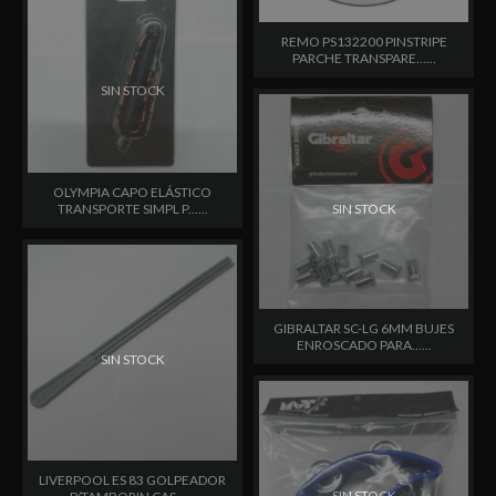
REMO PS132200 PINSTRIPE
PARCHE TRANSPARE......
SIN STOCK
OLYMPIA CAPO ELÁSTICO
SIN STOCK
TRANSPORTE SIMPL P......
GIBRALTAR SC-LG 6MM BUJES
ENROSCADO PARA......
SIN STOCK
LIVERPOOL ES 83 GOLPEADOR
SIN STOCK