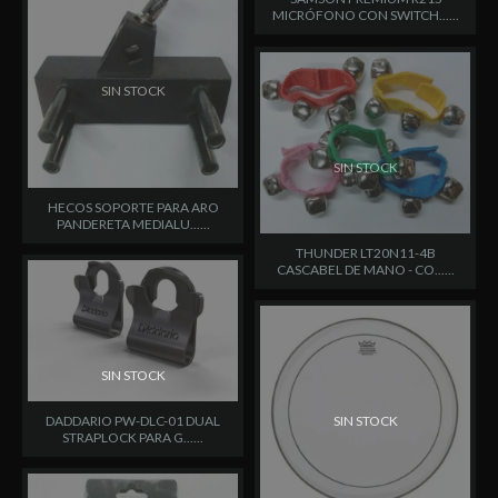
MICRÓFONO CON SWITCH......
SIN STOCK
SIN STOCK
HECOS SOPORTE PARA ARO
PANDERETA MEDIALU......
THUNDER LT20N11-4B
CASCABEL DE MANO - CO......
SIN STOCK
SIN STOCK
DADDARIO PW-DLC-01 DUAL
STRAPLOCK PARA G......