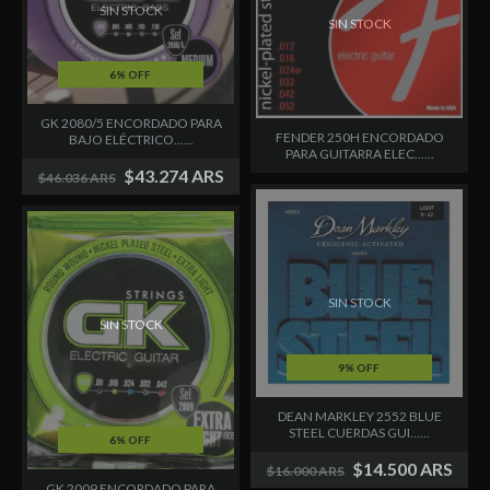
SIN STOCK
SIN STOCK
6% OFF
GK 2080/5 ENCORDADO PARA
FENDER 250H ENCORDADO
BAJO ELÉCTRICO......
PARA GUITARRA ELEC......
$43.274 ARS
$46.036 ARS
SIN STOCK
SIN STOCK
9% OFF
DEAN MARKLEY 2552 BLUE
STEEL CUERDAS GUI......
6% OFF
$14.500 ARS
$16.000 ARS
GK 2009 ENCORDADO PARA