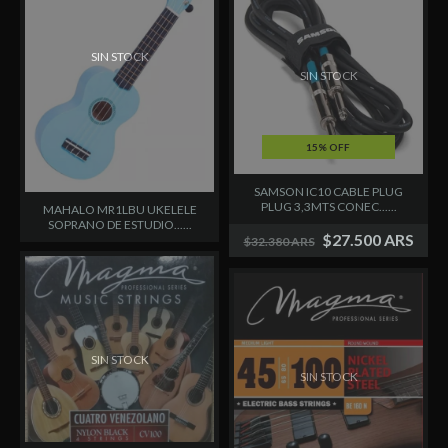
SIN STOCK
SIN STOCK
15% OFF
SAMSON IC10 CABLE PLUG
PLUG 3,3MTS CONEC......
MAHALO MR1LBU UKELELE
SOPRANO DE ESTUDIO......
$27.500 ARS
$32.380 ARS
SIN STOCK
SIN STOCK