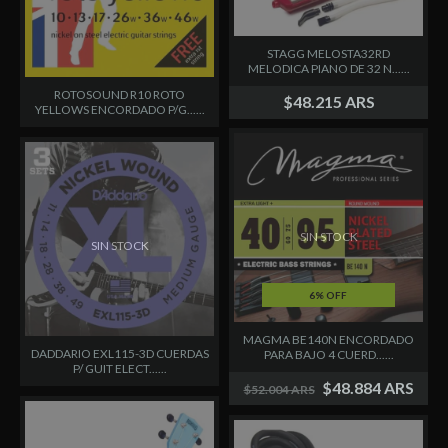
STAGG MELOSTA32RD
MELODICA PIANO DE 32 N......
ROTOSOUND R10 ROTO
$48.215 ARS
YELLOWS ENCORDADO P/G......
SIN STOCK
SIN STOCK
6% OFF
MAGMA BE140N ENCORDADO
DADDARIO EXL115-3D CUERDAS
PARA BAJO 4 CUERD......
P/ GUIT ELECT......
$48.884 ARS
$52.004 ARS