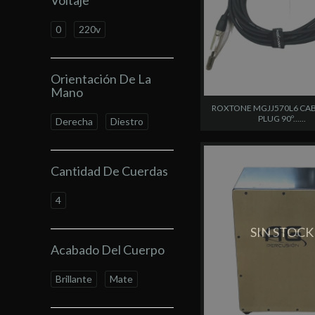
Voltaje
0
220v
Orientación De La
Mano
ROXTONE MGJJ570L6 CAB
PLUG 90º......
Derecha
Diestro
Cantidad De Cuerdas
4
SIN STOCK
Acabado Del Cuerpo
Brillante
Mate