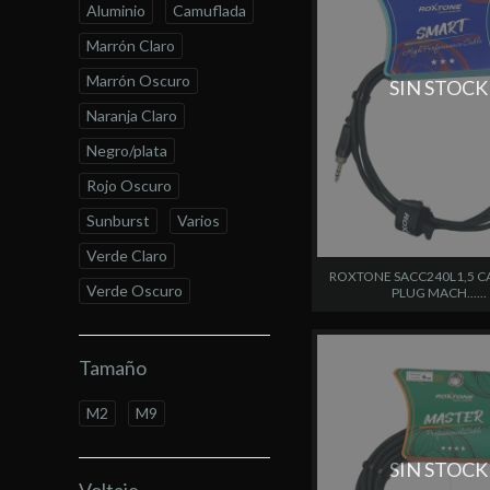
Aluminio
Camuflada
Marrón Claro
Marrón Oscuro
SIN STOCK
Naranja Claro
Negro/plata
Rojo Oscuro
Sunburst
Varios
Verde Claro
ROXTONE SACC240L1,5 C
Verde Oscuro
PLUG MACH......
Tamaño
M2
M9
SIN STOCK