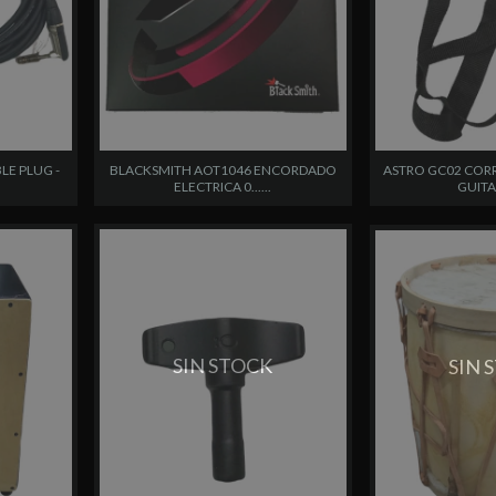
ASTRO GC02 CORR
BLACKSMITH AOT1046 ENCORDADO
LE PLUG -
GUITAR
ELECTRICA 0......
SIN STOCK
SIN 