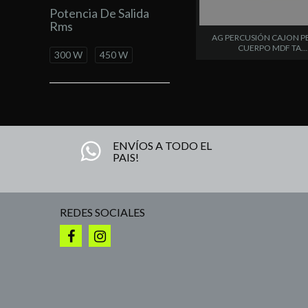
Potencia De Salida
Rms
AG PERCUSIÓN CAJON 
CUERPO MDF TA....
300 W
450 W
ENVÍOS A TODO EL
PAIS!
REDES SOCIALES