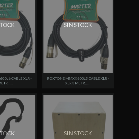
STOCK
SIN STOCK
0L6 CABLE XLR -
ROXTONE MMXX600L3 CABLE XLR -
ETR......
XLR 3 METR......
STOCK
SIN STOCK