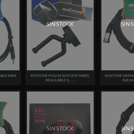
SIN STOCK
SIN 
ABLE MINI
ROXTONE PGS210 SOPORTE PARED
ROXTONE MMXX60
REGULABLE G......
XLR 6 M
SIN STOCK
SIN 