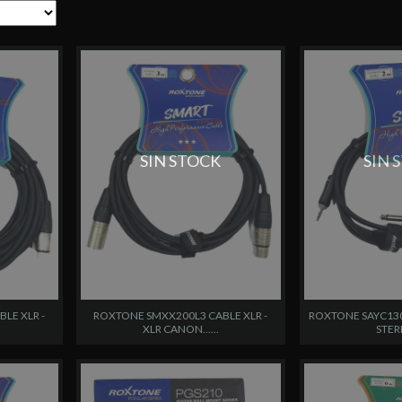
SIN STOCK
SIN 
LE XLR -
ROXTONE SMXX200L3 CABLE XLR -
ROXTONE SAYC130
XLR CANON......
STERE