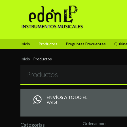
Inicio
Productos
Preguntas Frecuentes
Quién
Inicio
-
Productos
Productos
ENVÍOS A TODO EL
PAIS!
Ordenar por:
Categorías