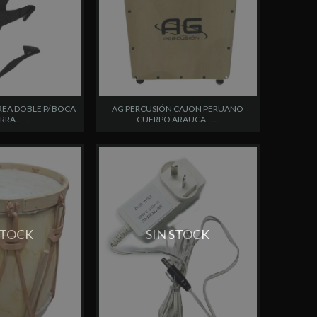
AG PERCUSIÓN CAJON PERUANO
EA DOBLE P/ BOCA
CUERPO ARAUCA......
RA......
STOCK
SIN STOCK