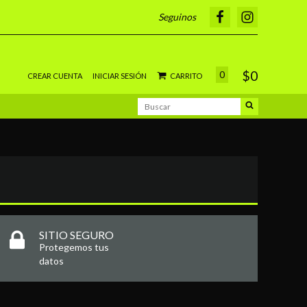
Seguinos
$0
0
CREAR CUENTA
INICIAR SESIÓN
CARRITO
SITIO SEGURO
Protegemos tus
datos