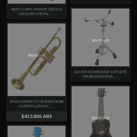
VASO GUIRA GRANDE 32X12,5
CM GUIRO METAL......
SIN STOCK
SIN STOCK
SONOR SS1000 BASE SOPORTE
TAMBOR BATERIA......
STAGG WSTR115 TROMPETA BB
CUERPO LATON C......
$413.805 ARS
SIN STOCK