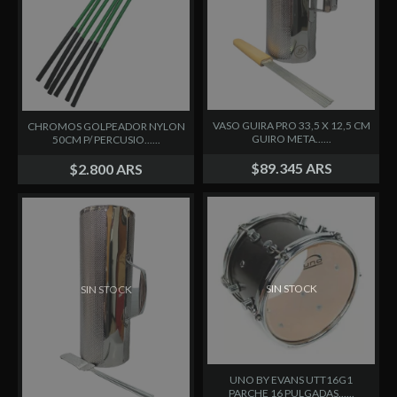
VASO GUIRA PRO 33,5 X 12,5 CM
CHROMOS GOLPEADOR NYLON
GUIRO META......
50CM P/ PERCUSIO......
$89.345 ARS
$2.800 ARS
SIN STOCK
SIN STOCK
UNO BY EVANS UTT16G1
PARCHE 16 PULGADAS......