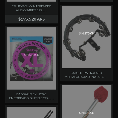
ESI NEVADUO INTERFAZ DE
AUDIO 24BITS 192......
$195.520 ARS
SIN STOCK
SIN STOCK
KNIGHT TW-16A ARO
MEDIALUNA 32 SONAJAS C......
DADDARIO EXL120-E
ENCORDADO GUIT ELECTRI......
SIN STOCK