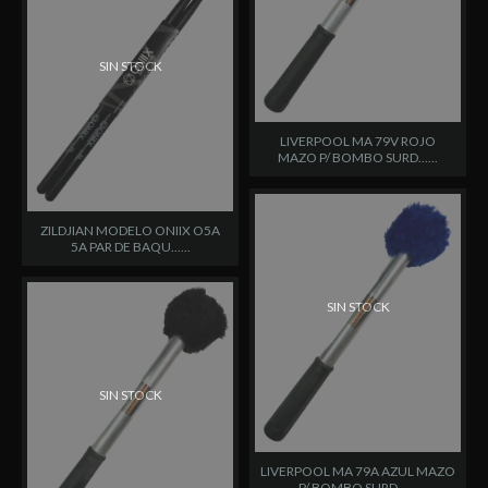
SIN STOCK
LIVERPOOL MA 79V ROJO
MAZO P/ BOMBO SURD......
ZILDJIAN MODELO ONIIX O5A
5A PAR DE BAQU......
SIN STOCK
SIN STOCK
LIVERPOOL MA 79A AZUL MAZO
P/ BOMBO SURD......