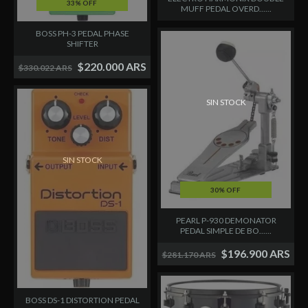
33% OFF
MUFF PEDAL OVERD......
BOSS PH-3 PEDAL PHASE
SHIFTER
$220.000 ARS
$330.022 ARS
SIN STOCK
SIN STOCK
30% OFF
PEARL P-930 DEMONATOR
PEDAL SIMPLE DE BO......
$196.900 ARS
$281.170 ARS
BOSS DS-1 DISTORTION PEDAL