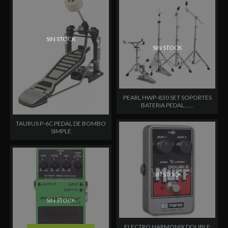
SIN STOCK
SIN STOCK
PEARL HWP-830 SET SOPORTES
BATERIA PEDAL......
TAURUS P-6C PEDAL DE BOMBO
SIMPLE
SIN STOCK
SIN STOCK
ELECTRO HARMONIX DOUBLE