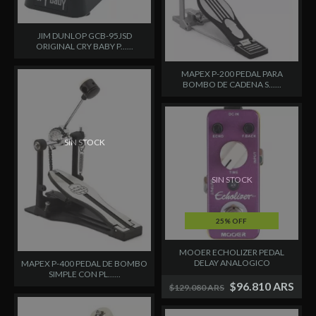
JIM DUNLOP GCB-95JSD
ORIGINAL CRY BABY P......
MAPEX P-200 PEDAL PARA
BOMBO DE CADENA S......
SIN STOCK
SIN STOCK
25% OFF
MOOER ECHOLIZER PEDAL
DELAY ANALOGICO
MAPEX P-400 PEDAL DE BOMBO
SIMPLE CON PL......
$96.810 ARS
$129.080 ARS